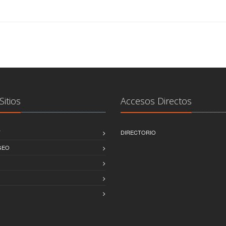
Sitios
Accesos Directos
T
DIRECTORIO
GEO