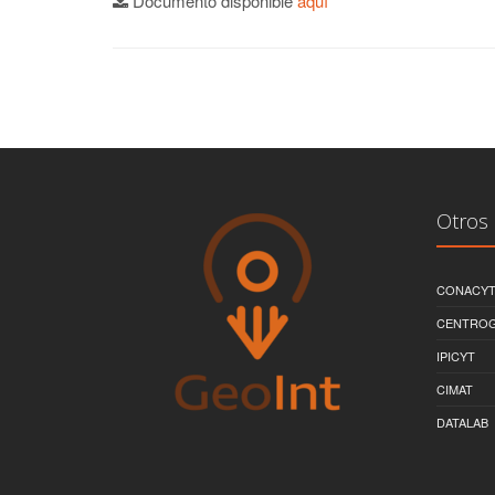
Documento disponible
aquí
Otros 
CONACY
CENTRO
IPICYT
CIMAT
DATALAB